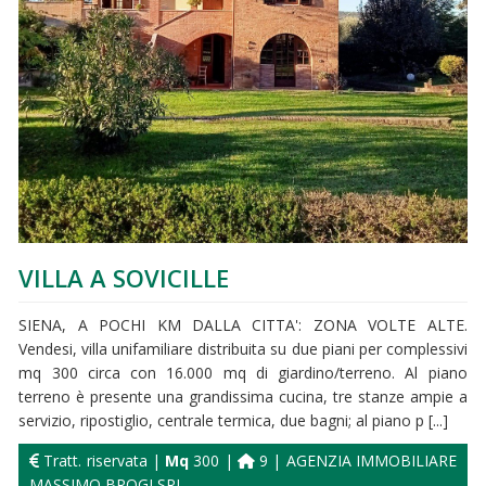
VILLA A SOVICILLE
SIENA, A POCHI KM DALLA CITTA': ZONA VOLTE ALTE.
Vendesi, villa unifamiliare distribuita su due piani per complessivi
mq 300 circa con 16.000 mq di giardino/terreno. Al piano
terreno è presente una grandissima cucina, tre stanze ampie a
servizio, ripostiglio, centrale termica, due bagni; al piano p [...]
Tratt. riservata |
Mq
300 |
9 | AGENZIA IMMOBILIARE
MASSIMO BROGI SRL