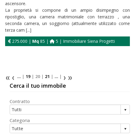
ascensore.
La proprietà si compone di un ampio disimpegno con
ripostiglio, una camera matrimoniale con terrazzo , una
seconda camera, un soggiorno (attualmente utilizzato come
terza cam [...]
275.000 |
Mq
85 |
5 | Immobiliare Siena Progetti
...
|
19
| 20 |
21
|
...
|
Cerca il tuo immobile
Contratto
Categoria