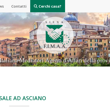
ws
Contatti
Cerchi casa?
taliana Mediatori Agenti d'Affari della prov
SALE AD ASCIANO